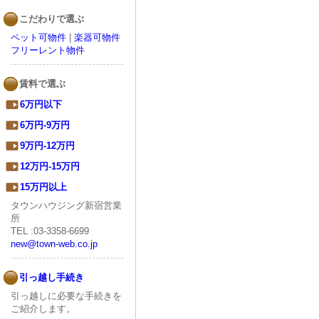
こだわりで選ぶ
ペット可物件
|
楽器可物件
フリーレント物件
賃料で選ぶ
6万円以下
6万円-9万円
9万円-12万円
12万円-15万円
15万円以上
タウンハウジング新宿営業
所
TEL :03-3358-6699
new@town-web.co.jp
引っ越し手続き
引っ越しに必要な手続きを
ご紹介します。