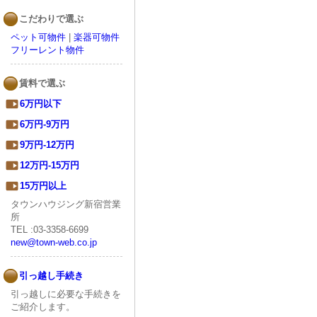
こだわりで選ぶ
ペット可物件
|
楽器可物件
フリーレント物件
賃料で選ぶ
6万円以下
6万円-9万円
9万円-12万円
12万円-15万円
15万円以上
タウンハウジング新宿営業
所
TEL :03-3358-6699
new@town-web.co.jp
引っ越し手続き
引っ越しに必要な手続きを
ご紹介します。