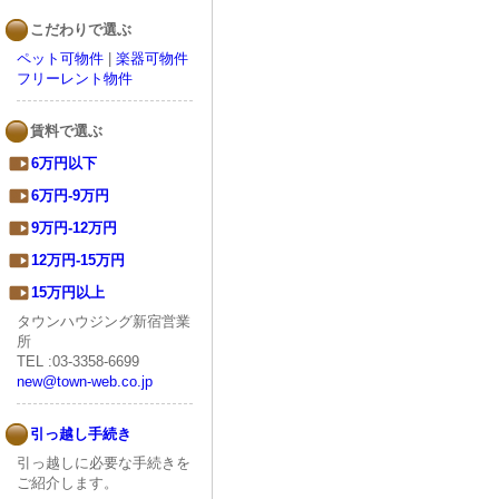
こだわりで選ぶ
ペット可物件
|
楽器可物件
フリーレント物件
賃料で選ぶ
6万円以下
6万円-9万円
9万円-12万円
12万円-15万円
15万円以上
タウンハウジング新宿営業
所
TEL :03-3358-6699
new@town-web.co.jp
引っ越し手続き
引っ越しに必要な手続きを
ご紹介します。