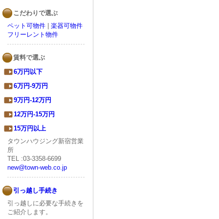
こだわりで選ぶ
ペット可物件
|
楽器可物件
フリーレント物件
賃料で選ぶ
6万円以下
6万円-9万円
9万円-12万円
12万円-15万円
15万円以上
タウンハウジング新宿営業
所
TEL :03-3358-6699
new@town-web.co.jp
引っ越し手続き
引っ越しに必要な手続きを
ご紹介します。