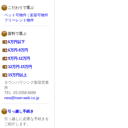
こだわりで選ぶ
ペット可物件
|
楽器可物件
フリーレント物件
賃料で選ぶ
6万円以下
6万円-9万円
9万円-12万円
12万円-15万円
15万円以上
タウンハウジング新宿営業
所
TEL :03-3358-6699
new@town-web.co.jp
引っ越し手続き
引っ越しに必要な手続きを
ご紹介します。