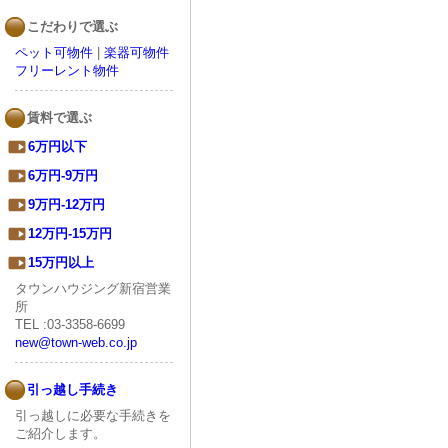
こだわりで選ぶ
ペット可物件
|
楽器可物件
フリーレント物件
賃料で選ぶ
6万円以下
6万円-9万円
9万円-12万円
12万円-15万円
15万円以上
タウンハウジング新宿営業
所
TEL :03-3358-6699
new@town-web.co.jp
引っ越し手続き
引っ越しに必要な手続きを
ご紹介します。