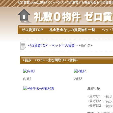
ゼロ賃貸.comは(株)タウンハウジングが運営する敷金礼金ゼロの賃
ゼロ賃貸TOP
礼金敷金なしの賃貸物件一覧
ペット
ゼロ賃貸TOP
>
ペット可の賃貸
> +物件名+
+徒歩・バス1+ +主な間取り+ +賃料+
内観1
内観2
最寄り駅
+最寄駅1+ +徒
+最寄駅2+ +徒
+最寄駅3+ +徒