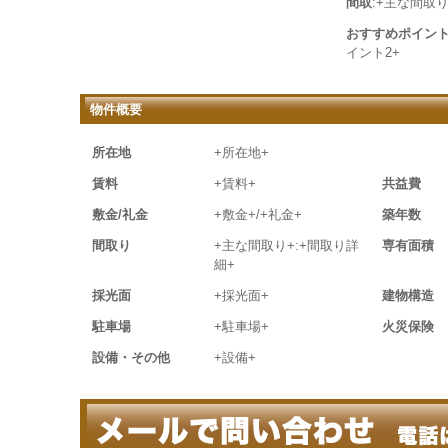
間取
:+主な間取り
おすすめポイン
イント2+
物件概要
所在地
+所在地+
賃料
+賃料+
共益費
敷金/礼金
+敷金+/+礼金+
築年数
間取り
+主な間取り+:+間取り詳
専有面積
細+
採光面
+採光面+
建物構造
駐車場
+駐車場+
火災保険
設備・その他
+設備+