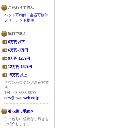
こだわりで選ぶ
ペット可物件
|
楽器可物件
フリーレント物件
賃料で選ぶ
6万円以下
6万円-9万円
9万円-12万円
12万円-15万円
15万円以上
タウンハウジング新宿営業
所
TEL :03-3358-6699
new@town-web.co.jp
引っ越し手続き
引っ越しに必要な手続きを
ご紹介します。