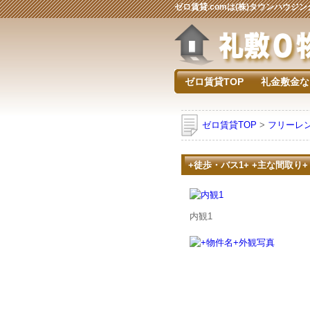
ゼロ賃貸.comは(株)タウンハウ
ゼロ賃貸TOP
礼金敷金な
ゼロ賃貸TOP
>
フリーレ
+徒歩・バス1+ +主な間取り+
内観1