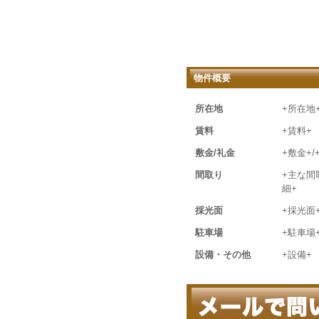
物件概要
所在地
+所在地
賃料
+賃料+
敷金/礼金
+敷金+/
間取り
+主な間
細+
採光面
+採光面
駐車場
+駐車場
設備・その他
+設備+