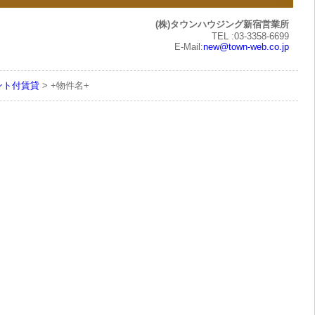
(株)タウンハウジング新宿営業所
TEL :03-3358-6699
E-Mail:
new@town-web.co.jp
ント付賃貸
> +物件名+