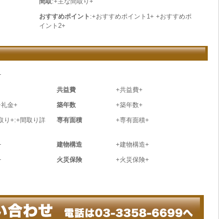
間取
:+主な間取り+
おすすめポイント
:+おすすめポイント1+ +おすすめポ
イント2+
+
共益費
+共益費+
+礼金+
築年数
+築年数+
取り+:+間取り詳
専有面積
+専有面積+
+
建物構造
+建物構造+
+
火災保険
+火災保険+