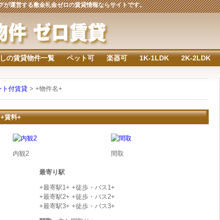
ジングが運営する敷金礼金ゼロの賃貸情報ならサイトです。
しの賃貸物件一覧
ペット可
楽器可
1K-1LDK
2K-2LDK
ント付賃貸
> +物件名+
 +賃料+
内観2
間取
最寄り駅
+最寄駅1+ +徒歩・バス1+
+最寄駅2+ +徒歩・バス2+
+最寄駅3+ +徒歩・バス3+