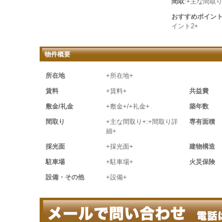
間取
:+主な間取り
おすすめポイン
イント2+
物件概要
所在地
+所在地+
賃料
+賃料+
共益費
敷金/礼金
+敷金+/+礼金+
築年数
間取り
+主な間取り+:+間取り詳
専有面積
細+
採光面
+採光面+
建物構造
駐車場
+駐車場+
火災保険
設備・その他
+設備+