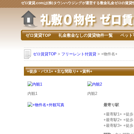
ゼロ賃貸.comは(株)タウンハウジングが運営する敷金礼金ゼロの賃
ゼロ賃貸TOP
礼金敷金なしの賃貸物件一覧
ペット
ゼロ賃貸TOP
>
フリーレント付賃貸
> +物件名+
+徒歩・バス1+ +主な間取り+ +賃料+
内観1
内観2
最寄り駅
+最寄駅1+ +徒
+最寄駅2+ +徒
+最寄駅3+ +徒