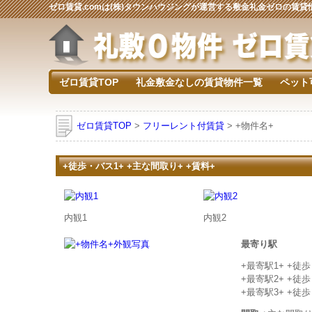
ゼロ賃貸.comは(株)タウンハウジングが運営する敷金礼金ゼロの賃
ゼロ賃貸TOP
礼金敷金なしの賃貸物件一覧
ペット
ゼロ賃貸TOP
>
フリーレント付賃貸
> +物件名+
+徒歩・バス1+ +主な間取り+ +賃料+
内観1
内観2
最寄り駅
+最寄駅1+ +徒
+最寄駅2+ +徒
+最寄駅3+ +徒