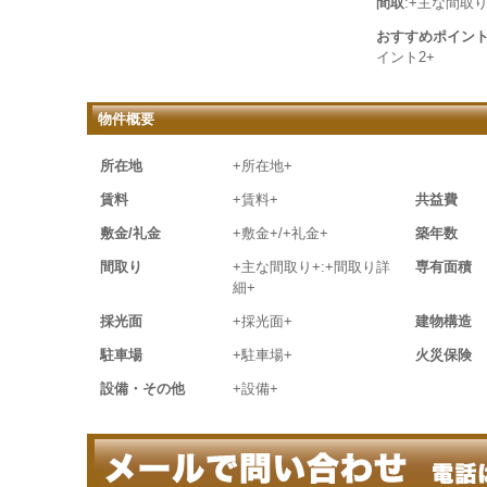
間取
:+主な間取り
おすすめポイン
イント2+
物件概要
所在地
+所在地+
賃料
+賃料+
共益費
敷金/礼金
+敷金+/+礼金+
築年数
間取り
+主な間取り+:+間取り詳
専有面積
細+
採光面
+採光面+
建物構造
駐車場
+駐車場+
火災保険
設備・その他
+設備+