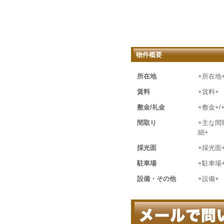
物件概要
所在地
+所在地
賃料
+賃料+
敷金/礼金
+敷金+/
間取り
+主な間
細+
採光面
+採光面
駐車場
+駐車場
設備・その他
+設備+