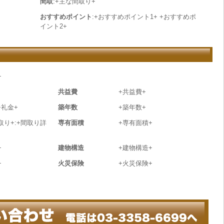
間取
:+主な間取り+
おすすめポイント
:+おすすめポイント1+ +おすすめポ
イント2+
+
共益費
+共益費+
+礼金+
築年数
+築年数+
取り+:+間取り詳
専有面積
+専有面積+
+
建物構造
+建物構造+
+
火災保険
+火災保険+