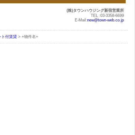
(株)タウンハウジング新宿営業所
TEL :03-3358-6699
E-Mail:
new@town-web.co.jp
ント付賃貸
> +物件名+