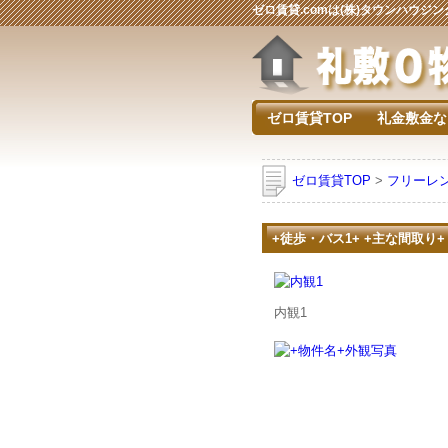
ゼロ賃貸.comは(株)タウンハウ
ゼロ賃貸TOP
礼金敷金な
ゼロ賃貸TOP
>
フリーレ
+徒歩・バス1+ +主な間取り+
内観1