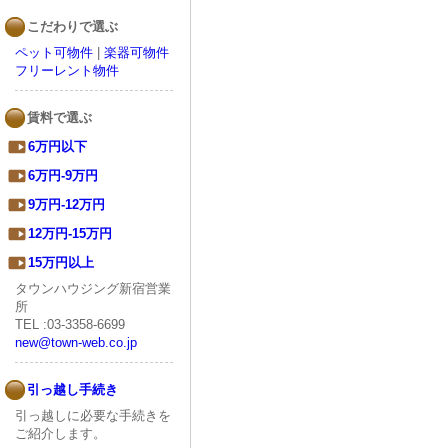
こだわりで選ぶ
ペット可物件
|
楽器可物件
フリーレント物件
賃料で選ぶ
6万円以下
6万円-9万円
9万円-12万円
12万円-15万円
15万円以上
タウンハウジング新宿営業
所
TEL :03-3358-6699
new@town-web.co.jp
引っ越し手続き
引っ越しに必要な手続きを
ご紹介します。