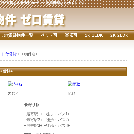
ジングが運営する敷金礼金ゼロの賃貸情報ならサイトです。
しの賃貸物件一覧
ペット可
楽器可
1K-1LDK
2K-2LDK
ント付賃貸
> +物件名+
 +賃料+
内観2
間取
最寄り駅
+最寄駅1+ +徒歩・バス1+
+最寄駅2+ +徒歩・バス2+
+最寄駅3+ +徒歩・バス3+