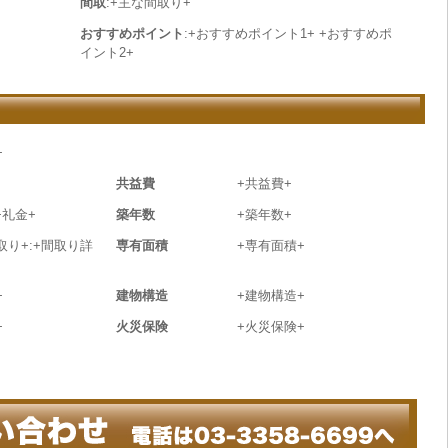
間取
:+主な間取り+
おすすめポイント
:+おすすめポイント1+ +おすすめポ
イント2+
+
共益費
+共益費+
+礼金+
築年数
+築年数+
取り+:+間取り詳
専有面積
+専有面積+
+
建物構造
+建物構造+
+
火災保険
+火災保険+