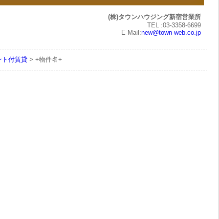
(株)タウンハウジング新宿営業所
TEL :03-3358-6699
E-Mail:
new@town-web.co.jp
ント付賃貸
> +物件名+