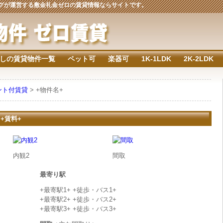
ジングが運営する敷金礼金ゼロの賃貸情報ならサイトです。
しの賃貸物件一覧
ペット可
楽器可
1K-1LDK
2K-2LDK
ント付賃貸
> +物件名+
 +賃料+
内観2
間取
最寄り駅
+最寄駅1+ +徒歩・バス1+
+最寄駅2+ +徒歩・バス2+
+最寄駅3+ +徒歩・バス3+