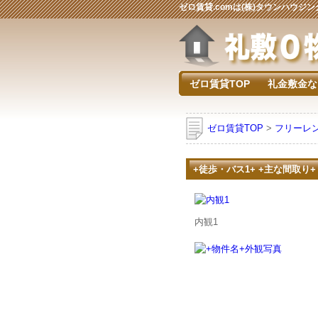
ゼロ賃貸.comは(株)タウンハウ
ゼロ賃貸TOP
礼金敷金な
ゼロ賃貸TOP
>
フリーレ
+徒歩・バス1+ +主な間取り+
内観1