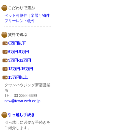
こだわりで選ぶ
ペット可物件
|
楽器可物件
フリーレント物件
賃料で選ぶ
6万円以下
6万円-9万円
9万円-12万円
12万円-15万円
15万円以上
タウンハウジング新宿営業
所
TEL :03-3358-6699
new@town-web.co.jp
引っ越し手続き
引っ越しに必要な手続きを
ご紹介します。