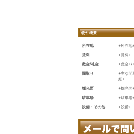
物件概要
所在地
+所在地
賃料
+賃料+
敷金/礼金
+敷金+/
間取り
+主な間
細+
採光面
+採光面
駐車場
+駐車場
設備・その他
+設備+