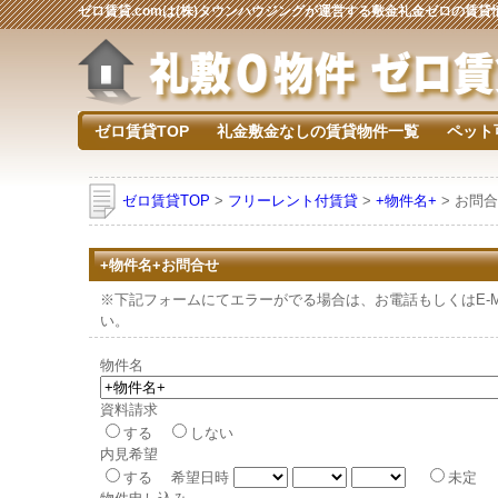
ゼロ賃貸.comは(株)タウンハウジングが運営する敷金礼金ゼロの賃
ゼロ賃貸TOP
礼金敷金なしの賃貸物件一覧
ペット
ゼロ賃貸TOP
>
フリーレント付賃貸
>
+物件名+
> お問
+物件名+お問合せ
※下記フォームにてエラーがでる場合は、お電話もしくはE-Mai
い。
物件名
資料請求
する
しない
内見希望
する 希望日時
未定