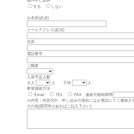
物件申し込み
する
しない
お名前(必須)
メールアドレス(必須)
住所
電話番号
ご職業
入居予定人数
大人
人 子供
人
希望連絡方法
Email
TEL
FAX 連絡可能時間帯
※内見・内見代行・申し込みの場合にはお電話にてご連絡さ
その他(質問等があればご記入下さい)