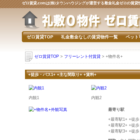
ゼロ賃貸.comは(株)タウンハウジングが運営する敷金礼金ゼロの賃
ゼロ賃貸TOP
礼金敷金なしの賃貸物件一覧
ペット
ゼロ賃貸TOP
>
フリーレント付賃貸
> +物件名+
+徒歩・バス1+ +主な間取り+ +賃料+
内観1
内観2
最寄り駅
+最寄駅1+ +徒
+最寄駅2+ +徒
+最寄駅3+ +徒