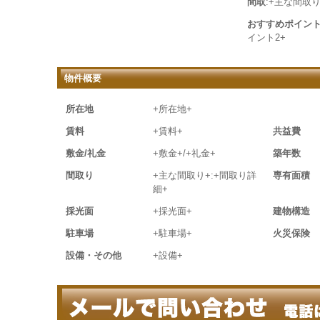
間取
:+主な間取り
おすすめポイン
イント2+
物件概要
所在地
+所在地+
賃料
+賃料+
共益費
敷金/礼金
+敷金+/+礼金+
築年数
間取り
+主な間取り+:+間取り詳
専有面積
細+
採光面
+採光面+
建物構造
駐車場
+駐車場+
火災保険
設備・その他
+設備+