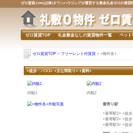
ゼロ賃貸.comは(株)タウンハウジングが運営する敷金礼金ゼロの賃
ゼロ賃貸TOP
礼金敷金なしの賃貸物件一覧
ペット
ゼロ賃貸TOP
>
フリーレント付賃貸
> +物件名+
+徒歩・バス1+ +主な間取り+ +賃料+
内観1
内観2
最寄り駅
+最寄駅1+ +徒
+最寄駅2+ +徒
+最寄駅3+ +徒