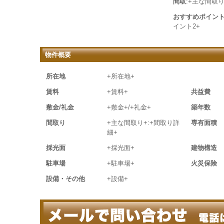
間取
:+主な間取り
おすすめポイン
イント2+
物件概要
所在地
+所在地+
賃料
+賃料+
共益費
敷金/礼金
+敷金+/+礼金+
築年数
間取り
+主な間取り+:+間取り詳
専有面積
細+
採光面
+採光面+
建物構造
駐車場
+駐車場+
火災保険
設備・その他
+設備+