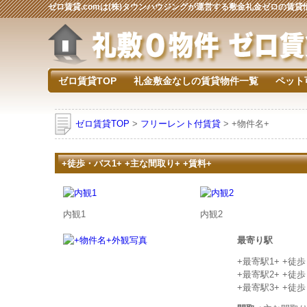
ゼロ賃貸.comは(株)タウンハウジングが運営する敷金礼金ゼロの賃
ゼロ賃貸TOP
礼金敷金なしの賃貸物件一覧
ペット
ゼロ賃貸TOP
>
フリーレント付賃貸
> +物件名+
+徒歩・バス1+ +主な間取り+ +賃料+
内観1
内観2
最寄り駅
+最寄駅1+ +徒
+最寄駅2+ +徒
+最寄駅3+ +徒