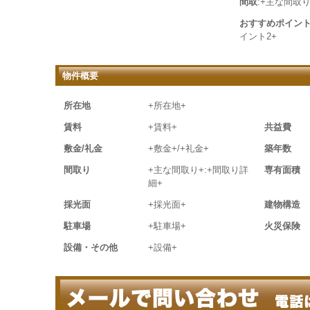
間取
:+主な間取り
おすすめポイン
イント2+
物件概要
所在地
+所在地+
賃料
+賃料+
共益費
敷金/礼金
+敷金+/+礼金+
築年数
間取り
+主な間取り+:+間取り詳
専有面積
細+
採光面
+採光面+
建物構造
駐車場
+駐車場+
火災保険
設備・その他
+設備+