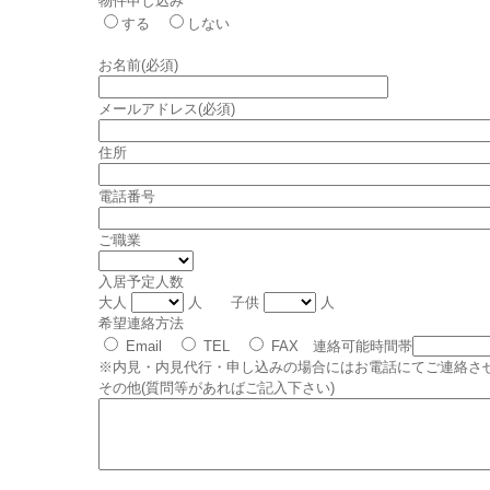
物件申し込み
する
しない
お名前(必須)
メールアドレス(必須)
住所
電話番号
ご職業
入居予定人数
大人
人 子供
人
希望連絡方法
Email
TEL
FAX 連絡可能時間帯
※内見・内見代行・申し込みの場合にはお電話にてご連絡さ
その他(質問等があればご記入下さい)