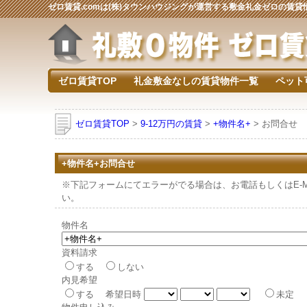
ゼロ賃貸.comは(株)タウンハウジングが運営する敷金礼金ゼロの賃
ゼロ賃貸TOP
礼金敷金なしの賃貸物件一覧
ペット
ゼロ賃貸TOP
>
9-12万円の賃貸
>
+物件名+
> お問合せ
+物件名+お問合せ
※下記フォームにてエラーがでる場合は、お電話もしくはE-Mai
い。
物件名
資料請求
する
しない
内見希望
する 希望日時
未定