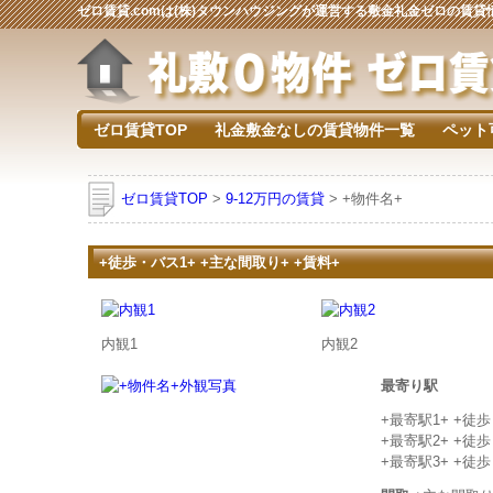
ゼロ賃貸.comは(株)タウンハウジングが運営する敷金礼金ゼロの賃
ゼロ賃貸TOP
礼金敷金なしの賃貸物件一覧
ペット
ゼロ賃貸TOP
>
9-12万円の賃貸
> +物件名+
+徒歩・バス1+ +主な間取り+ +賃料+
内観1
内観2
最寄り駅
+最寄駅1+ +徒
+最寄駅2+ +徒
+最寄駅3+ +徒