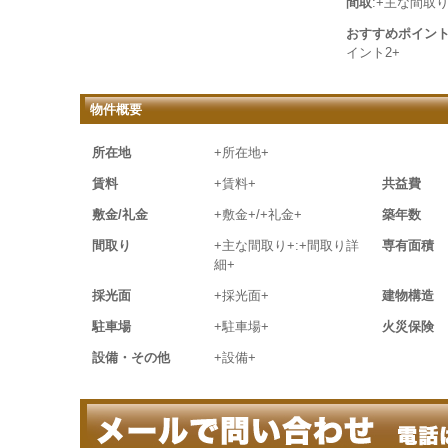
間取
:+主な間取り
おすすめポイン
イント2+
物件概要
所在地
+所在地+
賃料
+賃料+
共益費
敷金/礼金
+敷金+/+礼金+
築年数
間取り
+主な間取り+:+間取り詳
専有面積
細+
採光面
+採光面+
建物構造
駐車場
+駐車場+
火災保険
設備・その他
+設備+