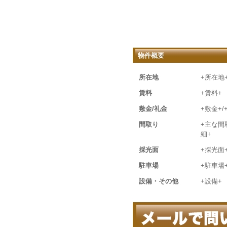
物件概要
所在地
+所在地
賃料
+賃料+
敷金/礼金
+敷金+/
間取り
+主な間
細+
採光面
+採光面
駐車場
+駐車場
設備・その他
+設備+