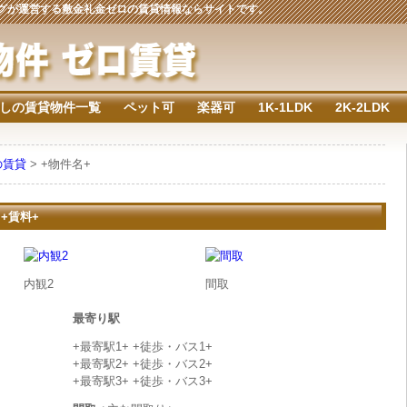
ジングが運営する敷金礼金ゼロの賃貸情報ならサイトです。
しの賃貸物件一覧
ペット可
楽器可
1K-1LDK
2K-2LDK
の賃貸
> +物件名+
 +賃料+
内観2
間取
最寄り駅
+最寄駅1+ +徒歩・バス1+
+最寄駅2+ +徒歩・バス2+
+最寄駅3+ +徒歩・バス3+