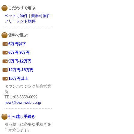
こだわりで選ぶ
ペット可物件
|
楽器可物件
フリーレント物件
賃料で選ぶ
6万円以下
6万円-9万円
9万円-12万円
12万円-15万円
15万円以上
タウンハウジング新宿営業
所
TEL :03-3358-6699
new@town-web.co.jp
引っ越し手続き
引っ越しに必要な手続きを
ご紹介します。