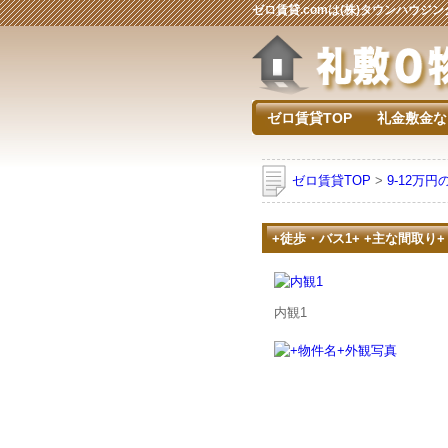
ゼロ賃貸.comは(株)タウンハウ
ゼロ賃貸TOP
礼金敷金な
ゼロ賃貸TOP
>
9-12万円
+徒歩・バス1+ +主な間取り+
内観1