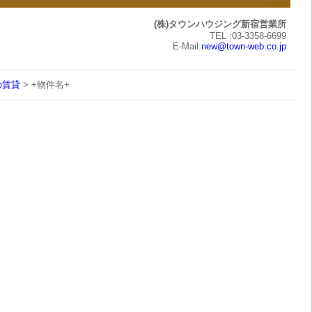
(株)タウンハウジング新宿営業所
TEL :03-3358-6699
E-Mail:
new@town-web.co.jp
の賃貸
> +物件名+