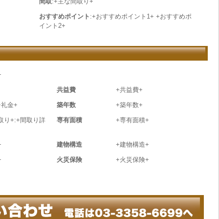
間取
:+主な間取り+
おすすめポイント
:+おすすめポイント1+ +おすすめポ
イント2+
+
共益費
+共益費+
+礼金+
築年数
+築年数+
取り+:+間取り詳
専有面積
+専有面積+
+
建物構造
+建物構造+
+
火災保険
+火災保険+