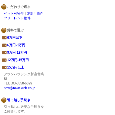
こだわりで選ぶ
ペット可物件
|
楽器可物件
フリーレント物件
賃料で選ぶ
6万円以下
6万円-9万円
9万円-12万円
12万円-15万円
15万円以上
タウンハウジング新宿営業
所
TEL :03-3358-6699
new@town-web.co.jp
引っ越し手続き
引っ越しに必要な手続きを
ご紹介します。