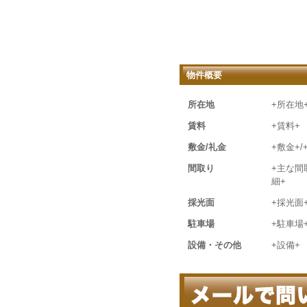
物件概要
所在地
+所在地
賃料
+賃料+
敷金/礼金
+敷金+/
間取り
+主な間
細+
採光面
+採光面
駐車場
+駐車場
設備・その他
+設備+