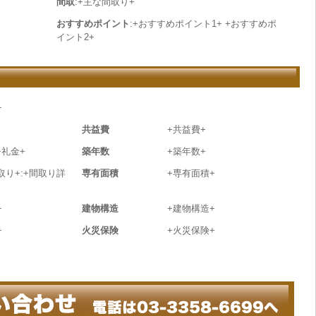
間取
:+主な間取り+
おすすめポイント
:+おすすめポイント1+ +おすすめポ
イント2+
+
共益費
+共益費+
+礼金+
築年数
+築年数+
取り+:+間取り詳
専有面積
+専有面積+
+
建物構造
+建物構造+
+
火災保険
+火災保険+