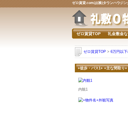
ゼロ賃貸.comは(株)タウンハウ
ゼロ賃貸TOP
礼金敷金な
ゼロ賃貸TOP
>
6万円以
+徒歩・バス1+ +主な間取り+
内観1