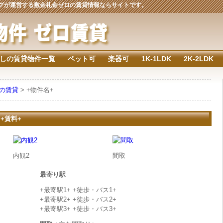
ジングが運営する敷金礼金ゼロの賃貸情報ならサイトです。
しの賃貸物件一覧
ペット可
楽器可
1K-1LDK
2K-2LDK
下の賃貸
> +物件名+
 +賃料+
内観2
間取
最寄り駅
+最寄駅1+ +徒歩・バス1+
+最寄駅2+ +徒歩・バス2+
+最寄駅3+ +徒歩・バス3+