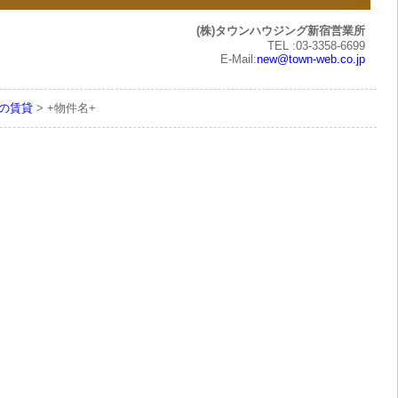
(株)タウンハウジング新宿営業所
TEL :03-3358-6699
E-Mail:
new@town-web.co.jp
下の賃貸
> +物件名+