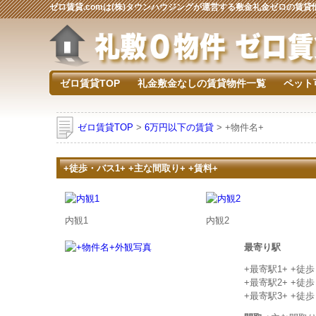
ゼロ賃貸.comは(株)タウンハウジングが運営する敷金礼金ゼロの賃
ゼロ賃貸TOP
礼金敷金なしの賃貸物件一覧
ペット
ゼロ賃貸TOP
>
6万円以下の賃貸
> +物件名+
+徒歩・バス1+ +主な間取り+ +賃料+
内観1
内観2
最寄り駅
+最寄駅1+ +徒
+最寄駅2+ +徒
+最寄駅3+ +徒