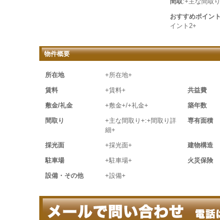
間取
:+主な間取り
おすすめポイン
イント2+
物件概要
所在地
+所在地+
賃料
+賃料+
共益費
敷金/礼金
+敷金+/+礼金+
築年数
間取り
+主な間取り+:+間取り詳
専有面積
細+
採光面
+採光面+
建物構造
駐車場
+駐車場+
火災保険
設備・その他
+設備+