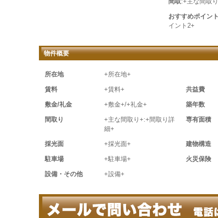
間取
:+主な間取り
おすすめポイン
イント2+
物件概要
所在地
+所在地+
賃料
+賃料+
共益費
敷金/礼金
+敷金+/+礼金+
築年数
間取り
+主な間取り+:+間取り詳
専有面積
細+
採光面
+採光面+
建物構造
駐車場
+駐車場+
火災保険
設備・その他
+設備+