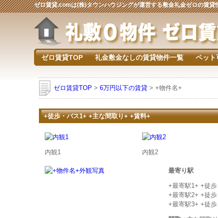
ゼロ賃貸.comは(株)タウンハウジングが運営する敷金礼金ゼロの賃
ゼロ賃貸TOP
礼金敷金なしの賃貸物件一覧
ペット
ゼロ賃貸TOP
>
6万円以下の賃貸
> +物件名+
+徒歩・バス1+ +主な間取り+ +賃料+
内観1
内観2
最寄り駅
+最寄駅1+ +徒
+最寄駅2+ +徒
+最寄駅3+ +徒