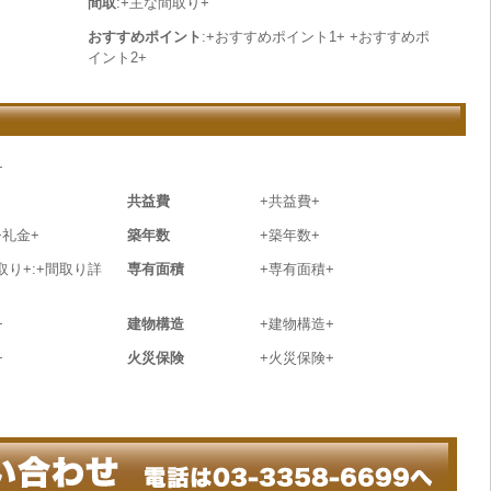
間取
:+主な間取り+
おすすめポイント
:+おすすめポイント1+ +おすすめポ
イント2+
+
共益費
+共益費+
+礼金+
築年数
+築年数+
取り+:+間取り詳
専有面積
+専有面積+
+
建物構造
+建物構造+
+
火災保険
+火災保険+