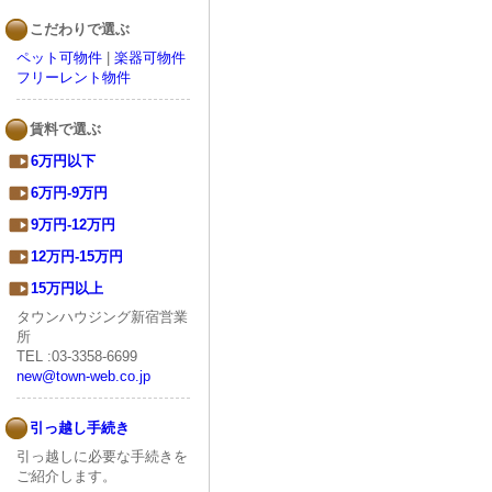
こだわりで選ぶ
ペット可物件
|
楽器可物件
フリーレント物件
賃料で選ぶ
6万円以下
6万円-9万円
9万円-12万円
12万円-15万円
15万円以上
タウンハウジング新宿営業
所
TEL :03-3358-6699
new@town-web.co.jp
引っ越し手続き
引っ越しに必要な手続きを
ご紹介します。