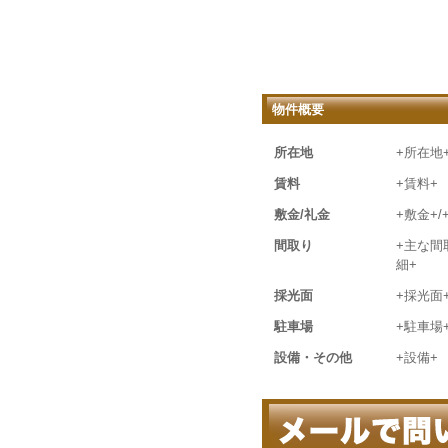
物件概要
所在地
+所在地
賃料
+賃料+
敷金/礼金
+敷金+/
間取り
+主な間
細+
採光面
+採光面
駐車場
+駐車場
設備・その他
+設備+