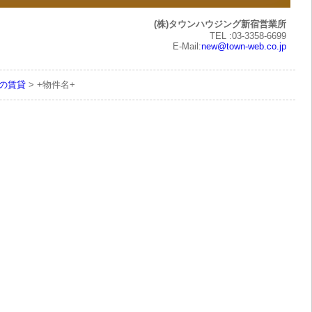
(株)タウンハウジング新宿営業所
TEL :03-3358-6699
E-Mail:
new@town-web.co.jp
下の賃貸
> +物件名+