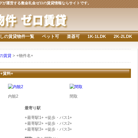
ジングが運営する敷金礼金ゼロの賃貸情報ならサイトです。
しの賃貸物件一覧
ペット可
楽器可
1K-1LDK
2K-2LDK
下の賃貸
> +物件名+
 +賃料+
内観2
間取
最寄り駅
+最寄駅1+ +徒歩・バス1+
+最寄駅2+ +徒歩・バス2+
+最寄駅3+ +徒歩・バス3+