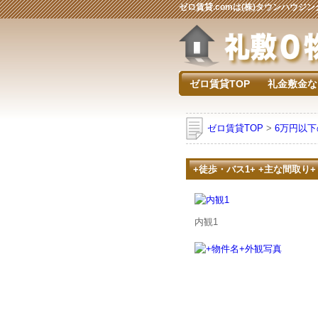
ゼロ賃貸.comは(株)タウンハウ
ゼロ賃貸TOP
礼金敷金な
ゼロ賃貸TOP
>
6万円以
+徒歩・バス1+ +主な間取り+
内観1