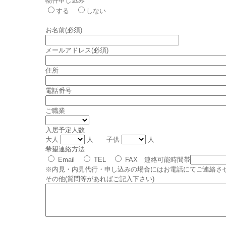
物件申し込み
する
しない
お名前(必須)
メールアドレス(必須)
住所
電話番号
ご職業
入居予定人数
大人
人 子供
人
希望連絡方法
Email
TEL
FAX 連絡可能時間帯
※内見・内見代行・申し込みの場合にはお電話にてご連絡さ
その他(質問等があればご記入下さい)