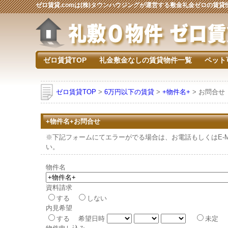
ゼロ賃貸.comは(株)タウンハウジングが運営する敷金礼金ゼロの賃
ゼロ賃貸TOP
礼金敷金なしの賃貸物件一覧
ペット
ゼロ賃貸TOP
>
6万円以下の賃貸
>
+物件名+
> お問合せ
+物件名+お問合せ
※下記フォームにてエラーがでる場合は、お電話もしくはE-Mai
い。
物件名
資料請求
する
しない
内見希望
する 希望日時
未定