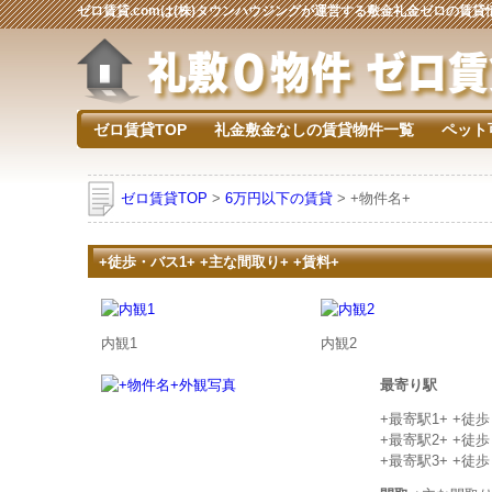
ゼロ賃貸.comは(株)タウンハウジングが運営する敷金礼金ゼロの賃
ゼロ賃貸TOP
礼金敷金なしの賃貸物件一覧
ペット
ゼロ賃貸TOP
>
6万円以下の賃貸
> +物件名+
+徒歩・バス1+ +主な間取り+ +賃料+
内観1
内観2
最寄り駅
+最寄駅1+ +徒
+最寄駅2+ +徒
+最寄駅3+ +徒