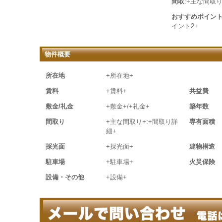
間取
:+主な間取り
おすすめポイン
イント2+
物件概要
所在地
+所在地+
賃料
+賃料+
共益費
敷金/礼金
+敷金+/+礼金+
築年数
間取り
+主な間取り+:+間取り詳
専有面積
細+
採光面
+採光面+
建物構造
駐車場
+駐車場+
火災保険
設備・その他
+設備+