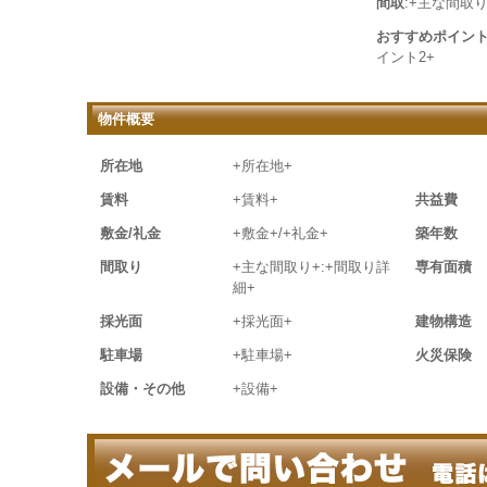
間取
:+主な間取り
おすすめポイン
イント2+
物件概要
所在地
+所在地+
賃料
+賃料+
共益費
敷金/礼金
+敷金+/+礼金+
築年数
間取り
+主な間取り+:+間取り詳
専有面積
細+
採光面
+採光面+
建物構造
駐車場
+駐車場+
火災保険
設備・その他
+設備+