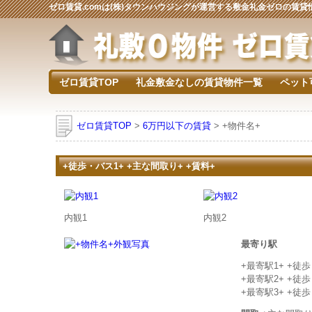
ゼロ賃貸.comは(株)タウンハウジングが運営する敷金礼金ゼロの賃
ゼロ賃貸TOP
礼金敷金なしの賃貸物件一覧
ペット
ゼロ賃貸TOP
>
6万円以下の賃貸
> +物件名+
+徒歩・バス1+ +主な間取り+ +賃料+
内観1
内観2
最寄り駅
+最寄駅1+ +徒
+最寄駅2+ +徒
+最寄駅3+ +徒