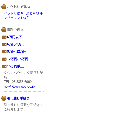
こだわりで選ぶ
ペット可物件
|
楽器可物件
フリーレント物件
賃料で選ぶ
6万円以下
6万円-9万円
9万円-12万円
12万円-15万円
15万円以上
タウンハウジング新宿営業
所
TEL :03-3358-6699
new@town-web.co.jp
引っ越し手続き
引っ越しに必要な手続きを
ご紹介します。