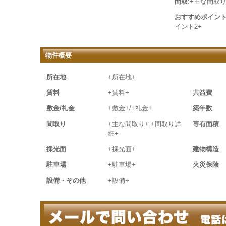
間取
:+主な間取り
おすすめポイン
イント2+
物件概要
所在地
+所在地+
賃料
+賃料+
共益費
敷金/礼金
+敷金+/+礼金+
築年数
間取り
+主な間取り+:+間取り詳
専有面積
細+
採光面
+採光面+
建物構造
駐車場
+駐車場+
火災保険
設備・その他
+設備+