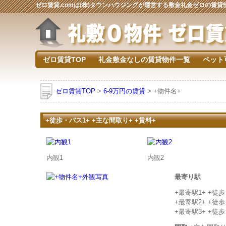
ゼロ賃貸.comは(株)タウンハウジングが運営する敷金礼金ゼロの賃
ゼロ賃貸TOP
礼金敷金なしの賃貸物件一覧
ペット
ゼロ賃貸TOP
>
6-9万円の賃貸
> +物件名+
+徒歩・バス1+ +主な間取り+ +賃料+
内観1
内観2
最寄り駅
+最寄駅1+ +徒
+最寄駅2+ +徒
+最寄駅3+ +徒