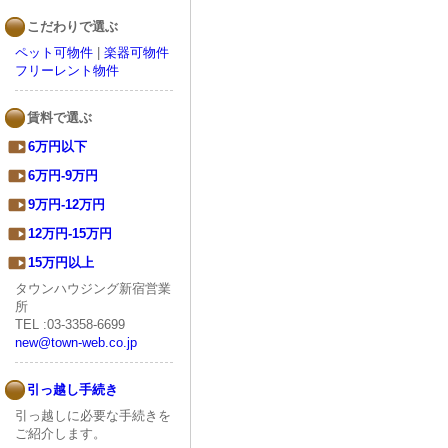
こだわりで選ぶ
ペット可物件
|
楽器可物件
フリーレント物件
賃料で選ぶ
6万円以下
6万円-9万円
9万円-12万円
12万円-15万円
15万円以上
タウンハウジング新宿営業
所
TEL :03-3358-6699
new@town-web.co.jp
引っ越し手続き
引っ越しに必要な手続きを
ご紹介します。