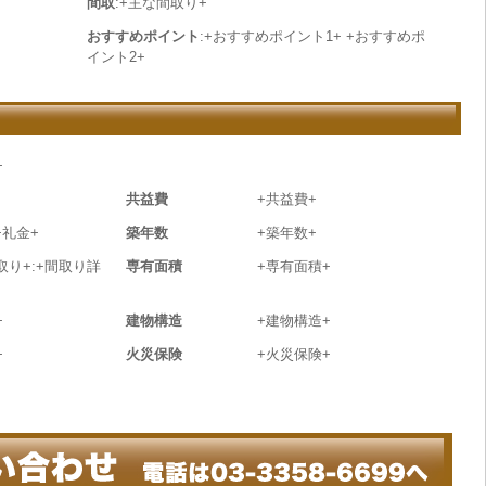
間取
:+主な間取り+
おすすめポイント
:+おすすめポイント1+ +おすすめポ
イント2+
+
共益費
+共益費+
+礼金+
築年数
+築年数+
取り+:+間取り詳
専有面積
+専有面積+
+
建物構造
+建物構造+
+
火災保険
+火災保険+