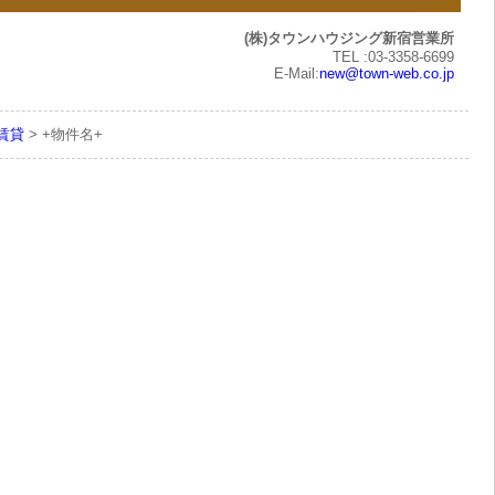
(株)タウンハウジング新宿営業所
TEL :03-3358-6699
E-Mail:
new@town-web.co.jp
の賃貸
> +物件名+