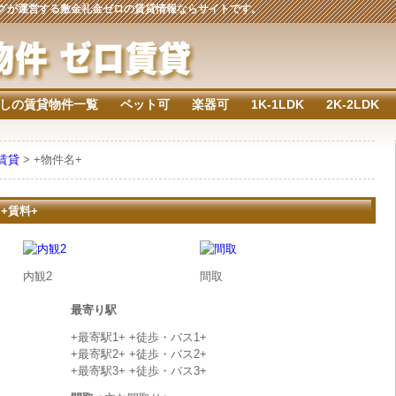
ジングが運営する敷金礼金ゼロの賃貸情報ならサイトです。
しの賃貸物件一覧
ペット可
楽器可
1K-1LDK
2K-2LDK
の賃貸
> +物件名+
 +賃料+
内観2
間取
最寄り駅
+最寄駅1+ +徒歩・バス1+
+最寄駅2+ +徒歩・バス2+
+最寄駅3+ +徒歩・バス3+