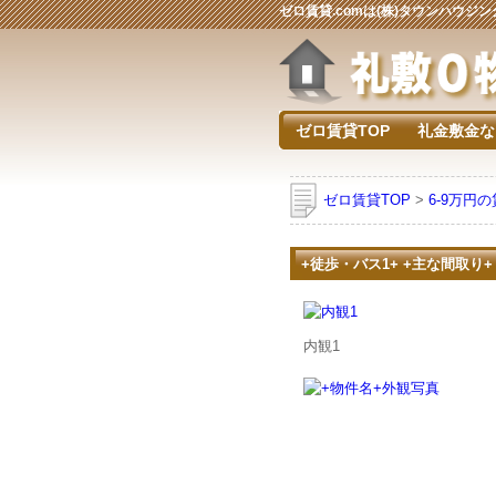
ゼロ賃貸.comは(株)タウンハウ
ゼロ賃貸TOP
礼金敷金な
ゼロ賃貸TOP
>
6-9万円
+徒歩・バス1+ +主な間取り+
内観1