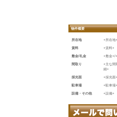
物件概要
所在地
+所在地
賃料
+賃料+
敷金/礼金
+敷金+/
間取り
+主な間
細+
採光面
+採光面
駐車場
+駐車場
設備・その他
+設備+