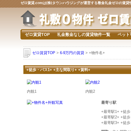
ゼロ賃貸.comは(株)タウンハウジングが運営する敷金礼金ゼロの賃
ゼロ賃貸TOP
礼金敷金なしの賃貸物件一覧
ペット
ゼロ賃貸TOP
>
6-9万円の賃貸
> +物件名+
+徒歩・バス1+ +主な間取り+ +賃料+
内観1
内観2
最寄り駅
+最寄駅1+ +徒
+最寄駅2+ +徒
+最寄駅3+ +徒