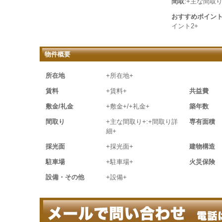
間取
:+主な間取り
おすすめポイン
イント2+
物件概要
所在地
+所在地+
賃料
+賃料+
共益費
敷金/礼金
+敷金+/+礼金+
築年数
間取り
+主な間取り+:+間取り詳
専有面積
細+
採光面
+採光面+
建物構造
駐車場
+駐車場+
火災保険
設備・その他
+設備+