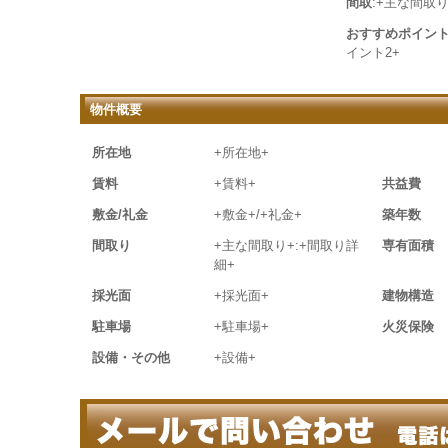
間取
:+主な間取り
おすすめポイン
イント2+
物件概要
所在地
+所在地+
賃料
+賃料+
共益費
敷金/礼金
+敷金+/+礼金+
築年数
間取り
+主な間取り+:+間取り詳
専有面積
細+
採光面
+採光面+
建物構造
駐車場
+駐車場+
火災保険
設備・その他
+設備+