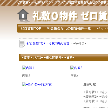
ゼロ賃貸.comは(株)タウンハウジングが運営する敷金礼金ゼロの賃
ゼロ賃貸TOP
礼金敷金なしの賃貸物件一覧
ペット
ゼロ賃貸TOP
>
6-9万円の賃貸
> +物件名+
+徒歩・バス1+ +主な間取り+ +賃料+
内観1
内観2
最寄り駅
+最寄駅1+ +徒
+最寄駅2+ +徒
+最寄駅3+ +徒