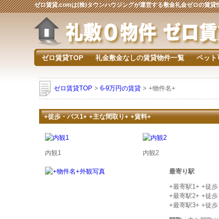
ゼロ賃貸.comは(株)タウンハウジングが運営する敷金礼金ゼロの賃
ゼロ賃貸TOP
礼金敷金なしの賃貸物件一覧
ペット
ゼロ賃貸TOP
>
6-9万円の賃貸
> +物件名+
+徒歩・バス1+ +主な間取り+ +賃料+
内観1
内観2
最寄り駅
+最寄駅1+ +徒
+最寄駅2+ +徒
+最寄駅3+ +徒