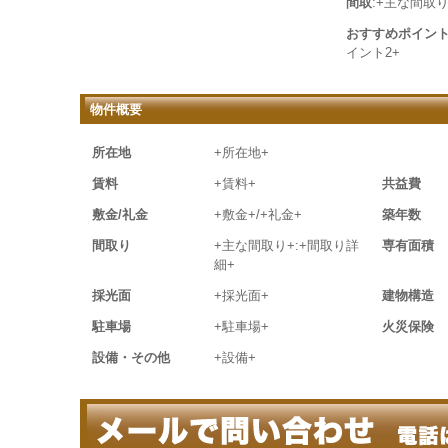
間取
:+主な間取り
おすすめポイン
イント2+
物件概要
所在地
+所在地+
賃料
+賃料+
共益費
敷金/礼金
+敷金+/+礼金+
築年数
間取り
+主な間取り+:+間取り詳
専有面積
細+
採光面
+採光面+
建物構造
駐車場
+駐車場+
火災保険
設備・その他
+設備+