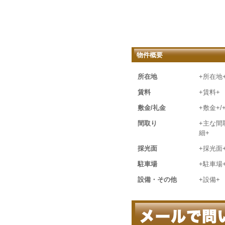
物件概要
所在地
+所在地
賃料
+賃料+
敷金/礼金
+敷金+/
間取り
+主な間
細+
採光面
+採光面
駐車場
+駐車場
設備・その他
+設備+