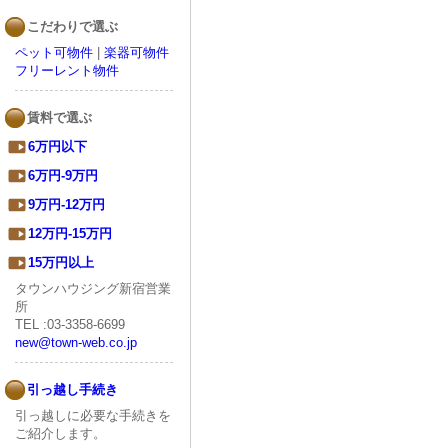
こだわりで選ぶ
ペット可物件
|
楽器可物件
フリーレント物件
賃料で選ぶ
6万円以下
6万円-9万円
9万円-12万円
12万円-15万円
15万円以上
タウンハウジング新宿営業
所
TEL :03-3358-6699
new@town-web.co.jp
引っ越し手続き
引っ越しに必要な手続きを
ご紹介します。