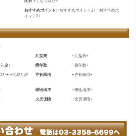
間取
:+主な間取り+
おすすめポイント
:+おすすめポイント1+ +おすすめポ
イント2+
+
共益費
+共益費+
+礼金+
築年数
+築年数+
取り+:+間取り詳
専有面積
+専有面積+
+
建物構造
+建物構造+
+
火災保険
+火災保険+