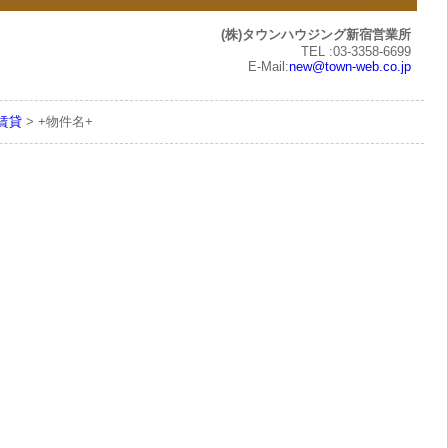
(株)タウンハウジング新宿営業所
TEL :03-3358-6699
E-Mail:
new@town-web.co.jp
の賃貸
> +物件名+