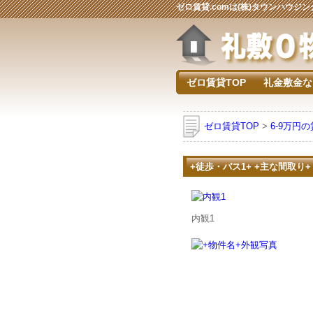
ゼロ賃貸.comは(株)タウンハウ
ゼロ賃貸TOP
礼金敷金な
ゼロ賃貸TOP
>
6-9万円
+徒歩・バス1+ +主な間取り+
内観1