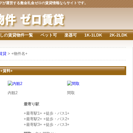
ジングが運営する敷金礼金ゼロの賃貸情報ならサイトです。
しの賃貸物件一覧
ペット可
楽器可
1K-1LDK
2K-2LDK
の賃貸
> +物件名+
 +賃料+
内観2
間取
最寄り駅
+最寄駅1+ +徒歩・バス1+
+最寄駅2+ +徒歩・バス2+
+最寄駅3+ +徒歩・バス3+