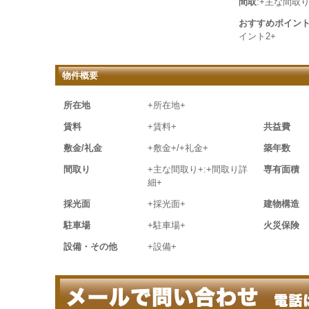
間取
:+主な間取り
おすすめポイン
イント2+
物件概要
所在地
+所在地+
賃料
+賃料+
共益費
敷金/礼金
+敷金+/+礼金+
築年数
間取り
+主な間取り+:+間取り詳
専有面積
細+
採光面
+採光面+
建物構造
駐車場
+駐車場+
火災保険
設備・その他
+設備+