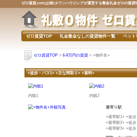
ゼロ賃貸.comは(株)タウンハウジングが運営する敷金礼金ゼロの賃
ゼロ賃貸TOP
礼金敷金なしの賃貸物件一覧
ペット
ゼロ賃貸TOP
>
6-9万円の賃貸
> +物件名+
+徒歩・バス1+ +主な間取り+ +賃料+
内観1
内観2
最寄り駅
+最寄駅1+ +徒
+最寄駅2+ +徒
+最寄駅3+ +徒