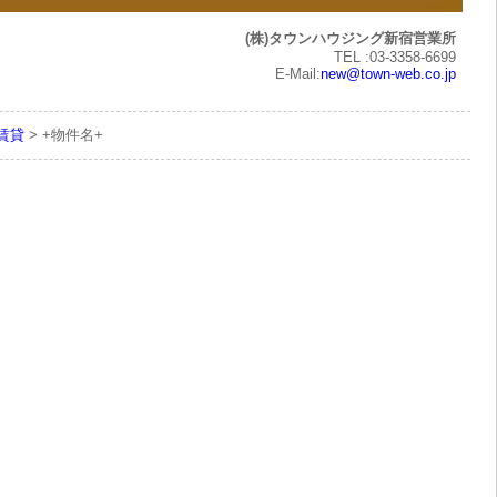
(株)タウンハウジング新宿営業所
TEL :03-3358-6699
E-Mail:
new@town-web.co.jp
の賃貸
> +物件名+