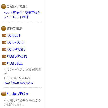
こだわりで選ぶ
ペット可物件
|
楽器可物件
フリーレント物件
賃料で選ぶ
6万円以下
6万円-9万円
9万円-12万円
12万円-15万円
15万円以上
タウンハウジング新宿営業
所
TEL :03-3358-6699
new@town-web.co.jp
引っ越し手続き
引っ越しに必要な手続きを
ご紹介します。