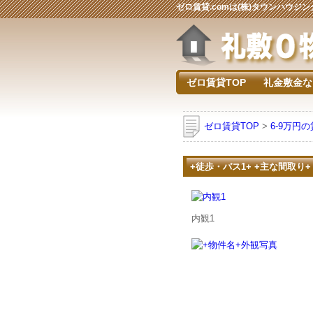
ゼロ賃貸.comは(株)タウンハウ
ゼロ賃貸TOP
礼金敷金な
ゼロ賃貸TOP
>
6-9万円
+徒歩・バス1+ +主な間取り+
内観1