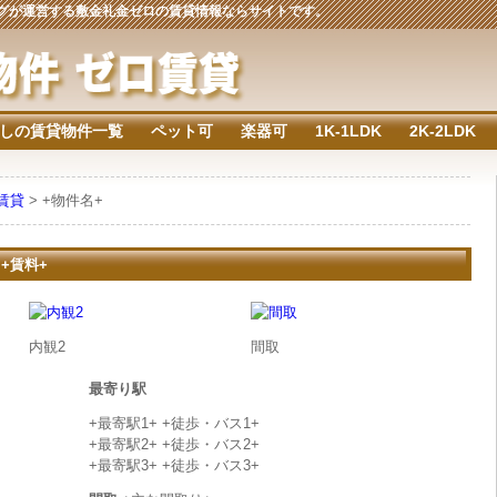
ジングが運営する敷金礼金ゼロの賃貸情報ならサイトです。
しの賃貸物件一覧
ペット可
楽器可
1K-1LDK
2K-2LDK
の賃貸
> +物件名+
 +賃料+
内観2
間取
最寄り駅
+最寄駅1+ +徒歩・バス1+
+最寄駅2+ +徒歩・バス2+
+最寄駅3+ +徒歩・バス3+