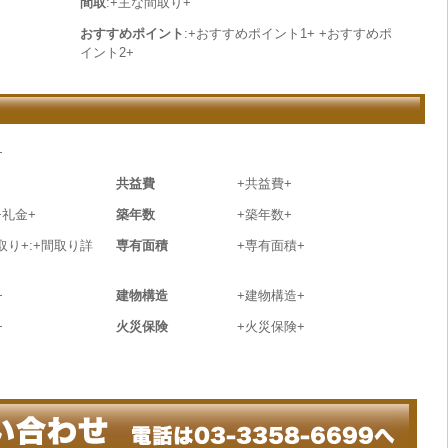
間取
:+主な間取り+
おすすめポイント
:+おすすめポイント1+ +おすすめポ
イント2+
+
共益費
+共益費+
+礼金+
築年数
+築年数+
取り+:+間取り詳
専有面積
+専有面積+
+
建物構造
+建物構造+
+
火災保険
+火災保険+