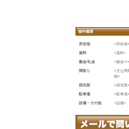
物件概要
所在地
+所在地
賃料
+賃料+
敷金/礼金
+敷金+/
間取り
+主な間
細+
採光面
+採光面
駐車場
+駐車場
設備・その他
+設備+