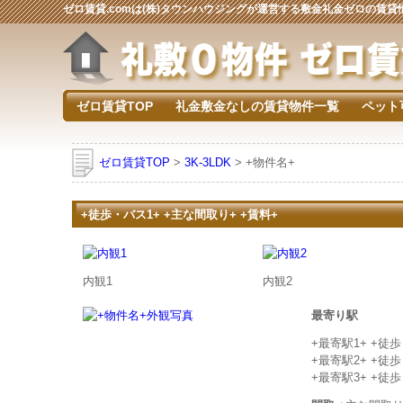
ゼロ賃貸.comは(株)タウンハウジングが運営する敷金礼金ゼロの賃
ゼロ賃貸TOP
礼金敷金なしの賃貸物件一覧
ペット
ゼロ賃貸TOP
>
3K-3LDK
> +物件名+
+徒歩・バス1+ +主な間取り+ +賃料+
内観1
内観2
最寄り駅
+最寄駅1+ +徒
+最寄駅2+ +徒
+最寄駅3+ +徒