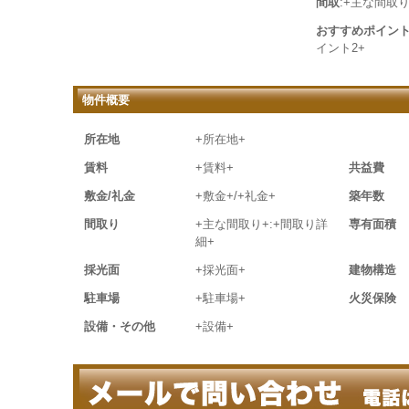
間取
:+主な間取り
おすすめポイン
イント2+
物件概要
所在地
+所在地+
賃料
+賃料+
共益費
敷金/礼金
+敷金+/+礼金+
築年数
間取り
+主な間取り+:+間取り詳
専有面積
細+
採光面
+採光面+
建物構造
駐車場
+駐車場+
火災保険
設備・その他
+設備+