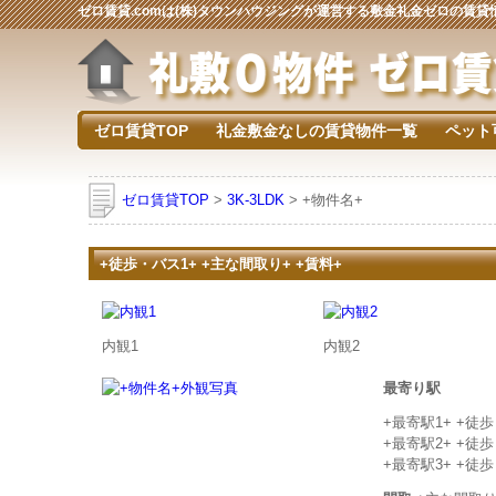
ゼロ賃貸.comは(株)タウンハウジングが運営する敷金礼金ゼロの賃
ゼロ賃貸TOP
礼金敷金なしの賃貸物件一覧
ペット
ゼロ賃貸TOP
>
3K-3LDK
> +物件名+
+徒歩・バス1+ +主な間取り+ +賃料+
内観1
内観2
最寄り駅
+最寄駅1+ +徒
+最寄駅2+ +徒
+最寄駅3+ +徒