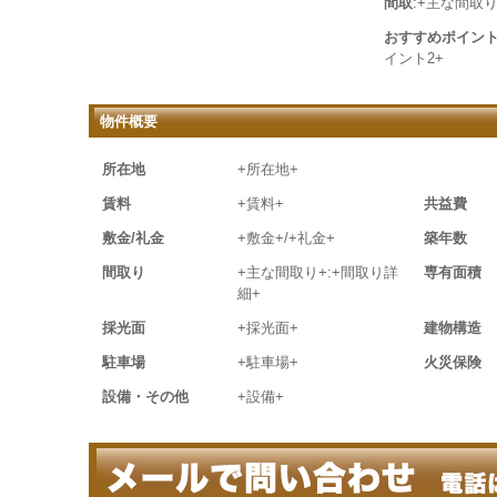
間取
:+主な間取り
おすすめポイン
イント2+
物件概要
所在地
+所在地+
賃料
+賃料+
共益費
敷金/礼金
+敷金+/+礼金+
築年数
間取り
+主な間取り+:+間取り詳
専有面積
細+
採光面
+採光面+
建物構造
駐車場
+駐車場+
火災保険
設備・その他
+設備+