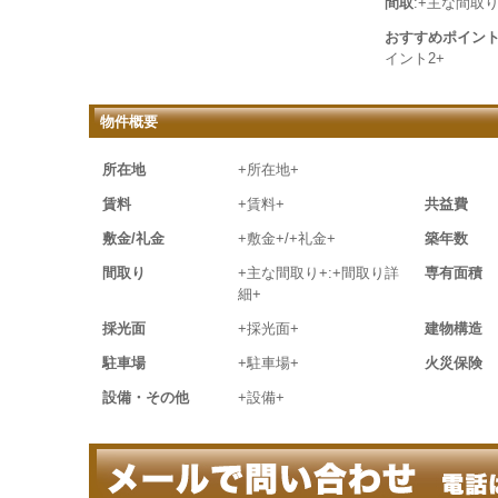
間取
:+主な間取り
おすすめポイン
イント2+
物件概要
所在地
+所在地+
賃料
+賃料+
共益費
敷金/礼金
+敷金+/+礼金+
築年数
間取り
+主な間取り+:+間取り詳
専有面積
細+
採光面
+採光面+
建物構造
駐車場
+駐車場+
火災保険
設備・その他
+設備+