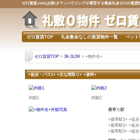
ゼロ賃貸.comは(株)タウンハウジングが運営する敷金礼金ゼロの賃
ゼロ賃貸TOP
礼金敷金なしの賃貸物件一覧
ペット
ゼロ賃貸TOP
>
3K-3LDK
> +物件名+
+徒歩・バス1+ +主な間取り+ +賃料+
内観1
内観2
最寄り駅
+最寄駅1+ +徒
+最寄駅2+ +徒
+最寄駅3+ +徒