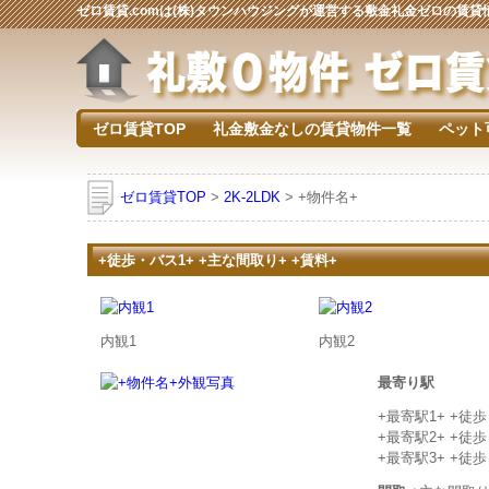
ゼロ賃貸.comは(株)タウンハウジングが運営する敷金礼金ゼロの賃
ゼロ賃貸TOP
礼金敷金なしの賃貸物件一覧
ペット
ゼロ賃貸TOP
>
2K-2LDK
> +物件名+
+徒歩・バス1+ +主な間取り+ +賃料+
内観1
内観2
最寄り駅
+最寄駅1+ +徒
+最寄駅2+ +徒
+最寄駅3+ +徒