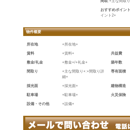
間取
:+主な間取り
おすすめポイン
イント2+
物件概要
所在地
+所在地+
賃料
+賃料+
共益費
敷金/礼金
+敷金+/+礼金+
築年数
間取り
+主な間取り+:+間取り詳
専有面積
細+
採光面
+採光面+
建物構造
駐車場
+駐車場+
火災保険
設備・その他
+設備+