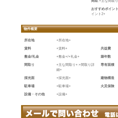
間取
:+主な間取り
おすすめポイン
イント2+
物件概要
所在地
+所在地+
賃料
+賃料+
共益費
敷金/礼金
+敷金+/+礼金+
築年数
間取り
+主な間取り+:+間取り詳
専有面積
細+
採光面
+採光面+
建物構造
駐車場
+駐車場+
火災保険
設備・その他
+設備+