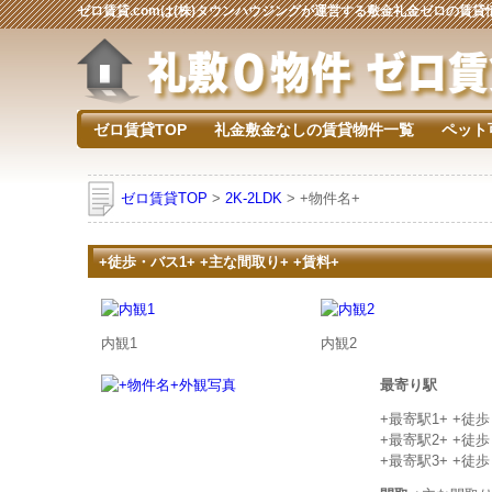
ゼロ賃貸.comは(株)タウンハウジングが運営する敷金礼金ゼロの賃
ゼロ賃貸TOP
礼金敷金なしの賃貸物件一覧
ペット
ゼロ賃貸TOP
>
2K-2LDK
> +物件名+
+徒歩・バス1+ +主な間取り+ +賃料+
内観1
内観2
最寄り駅
+最寄駅1+ +徒
+最寄駅2+ +徒
+最寄駅3+ +徒