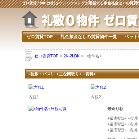
ゼロ賃貸.comは(株)タウンハウジングが運営する敷金礼金ゼロの賃
ゼロ賃貸TOP
礼金敷金なしの賃貸物件一覧
ペット
ゼロ賃貸TOP
>
2K-2LDK
> +物件名+
+徒歩・バス1+ +主な間取り+ +賃料+
内観1
内観2
最寄り駅
+最寄駅1+ +徒
+最寄駅2+ +徒
+最寄駅3+ +徒