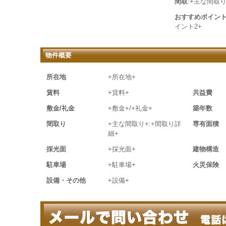
間取
:+主な間取り
おすすめポイン
イント2+
物件概要
所在地
+所在地+
賃料
+賃料+
共益費
敷金/礼金
+敷金+/+礼金+
築年数
間取り
+主な間取り+:+間取り詳
専有面積
細+
採光面
+採光面+
建物構造
駐車場
+駐車場+
火災保険
設備・その他
+設備+