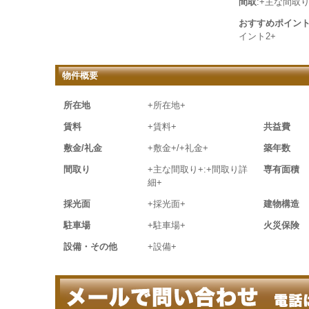
間取
:+主な間取り
おすすめポイン
イント2+
物件概要
所在地
+所在地+
賃料
+賃料+
共益費
敷金/礼金
+敷金+/+礼金+
築年数
間取り
+主な間取り+:+間取り詳
専有面積
細+
採光面
+採光面+
建物構造
駐車場
+駐車場+
火災保険
設備・その他
+設備+