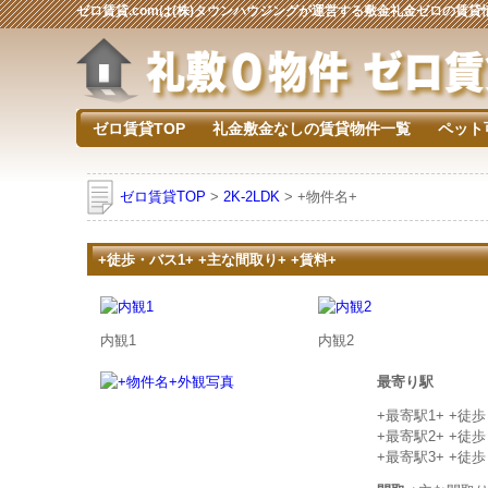
ゼロ賃貸.comは(株)タウンハウジングが運営する敷金礼金ゼロの賃
ゼロ賃貸TOP
礼金敷金なしの賃貸物件一覧
ペット
ゼロ賃貸TOP
>
2K-2LDK
> +物件名+
+徒歩・バス1+ +主な間取り+ +賃料+
内観1
内観2
最寄り駅
+最寄駅1+ +徒
+最寄駅2+ +徒
+最寄駅3+ +徒