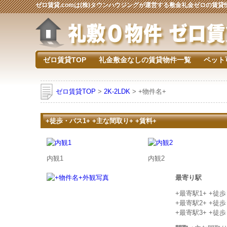
ゼロ賃貸.comは(株)タウンハウジングが運営する敷金礼金ゼロの賃
ゼロ賃貸TOP
礼金敷金なしの賃貸物件一覧
ペット
ゼロ賃貸TOP
>
2K-2LDK
> +物件名+
+徒歩・バス1+ +主な間取り+ +賃料+
内観1
内観2
最寄り駅
+最寄駅1+ +徒
+最寄駅2+ +徒
+最寄駅3+ +徒