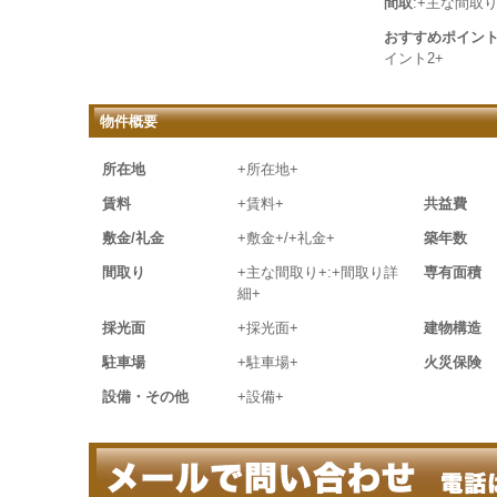
間取
:+主な間取り
おすすめポイン
イント2+
物件概要
所在地
+所在地+
賃料
+賃料+
共益費
敷金/礼金
+敷金+/+礼金+
築年数
間取り
+主な間取り+:+間取り詳
専有面積
細+
採光面
+採光面+
建物構造
駐車場
+駐車場+
火災保険
設備・その他
+設備+