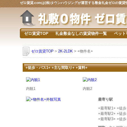
ゼロ賃貸.comは(株)タウンハウジングが運営する敷金礼金ゼロの賃
ゼロ賃貸TOP
礼金敷金なしの賃貸物件一覧
ペット
ゼロ賃貸TOP
>
2K-2LDK
> +物件名+
+徒歩・バス1+ +主な間取り+ +賃料+
内観1
内観2
最寄り駅
+最寄駅1+ +徒
+最寄駅2+ +徒
+最寄駅3+ +徒