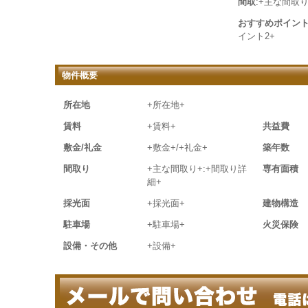
間取
:+主な間取り
おすすめポイン
イント2+
物件概要
所在地
+所在地+
賃料
+賃料+
共益費
敷金/礼金
+敷金+/+礼金+
築年数
間取り
+主な間取り+:+間取り詳
専有面積
細+
採光面
+採光面+
建物構造
駐車場
+駐車場+
火災保険
設備・その他
+設備+