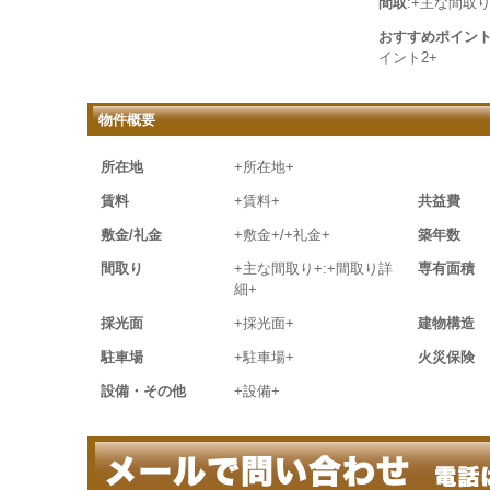
間取
:+主な間取り
おすすめポイン
イント2+
物件概要
所在地
+所在地+
賃料
+賃料+
共益費
敷金/礼金
+敷金+/+礼金+
築年数
間取り
+主な間取り+:+間取り詳
専有面積
細+
採光面
+採光面+
建物構造
駐車場
+駐車場+
火災保険
設備・その他
+設備+