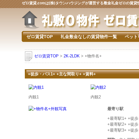
ゼロ賃貸.comは(株)タウンハウジングが運営する敷金礼金ゼロの賃
ゼロ賃貸TOP
礼金敷金なしの賃貸物件一覧
ペット
ゼロ賃貸TOP
>
2K-2LDK
> +物件名+
+徒歩・バス1+ +主な間取り+ +賃料+
内観1
内観2
最寄り駅
+最寄駅1+ +徒
+最寄駅2+ +徒
+最寄駅3+ +徒