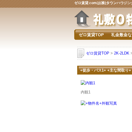
ゼロ賃貸.comは(株)タウンハウ
ゼロ賃貸TOP
礼金敷金な
ゼロ賃貸TOP
>
2K-2LDK
+徒歩・バス1+ +主な間取り+
内観1