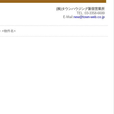
(株)タウンハウジング新宿営業所
TEL :03-3358-6699
E-Mail:
new@town-web.co.jp
> +物件名+