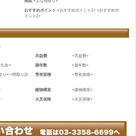
間取
:+主な間取り+
おすすめポイント
:+おすすめポイント1+ +おすすめポ
イント2+
+
共益費
+共益費+
+礼金+
築年数
+築年数+
取り+:+間取り詳
専有面積
+専有面積+
+
建物構造
+建物構造+
+
火災保険
+火災保険+