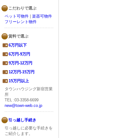
こだわりで選ぶ
ペット可物件
|
楽器可物件
フリーレント物件
賃料で選ぶ
6万円以下
6万円-9万円
9万円-12万円
12万円-15万円
15万円以上
タウンハウジング新宿営業
所
TEL :03-3358-6699
new@town-web.co.jp
引っ越し手続き
引っ越しに必要な手続きを
ご紹介します。