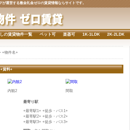
ジングが運営する敷金礼金ゼロの賃貸情報ならサイトです。
しの賃貸物件一覧
ペット可
楽器可
1K-1LDK
2K-2LDK
> +物件名+
 +賃料+
内観2
間取
最寄り駅
+最寄駅1+ +徒歩・バス1+
+最寄駅2+ +徒歩・バス2+
+最寄駅3+ +徒歩・バス3+