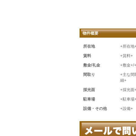
物件概要
所在地
+所在地
賃料
+賃料+
敷金/礼金
+敷金+/
間取り
+主な間
細+
採光面
+採光面
駐車場
+駐車場
設備・その他
+設備+