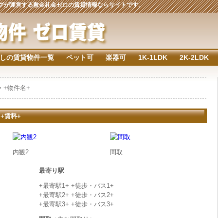
ジングが運営する敷金礼金ゼロの賃貸情報ならサイトです。
しの賃貸物件一覧
ペット可
楽器可
1K-1LDK
2K-2LDK
> +物件名+
 +賃料+
内観2
間取
最寄り駅
+最寄駅1+ +徒歩・バス1+
+最寄駅2+ +徒歩・バス2+
+最寄駅3+ +徒歩・バス3+