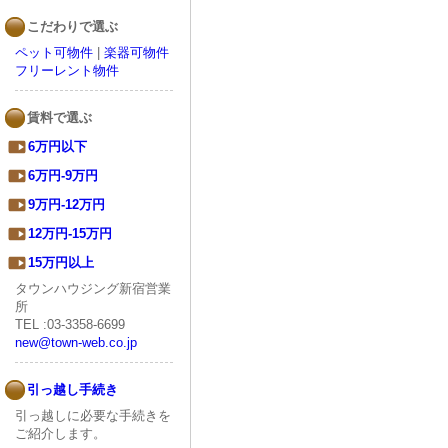
こだわりで選ぶ
ペット可物件
|
楽器可物件
フリーレント物件
賃料で選ぶ
6万円以下
6万円-9万円
9万円-12万円
12万円-15万円
15万円以上
タウンハウジング新宿営業
所
TEL :03-3358-6699
new@town-web.co.jp
引っ越し手続き
引っ越しに必要な手続きを
ご紹介します。