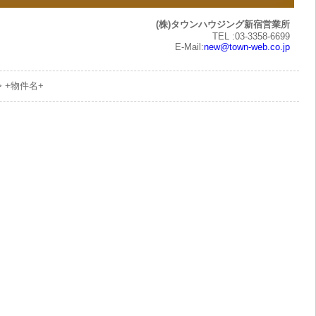
(株)タウンハウジング新宿営業所
TEL :03-3358-6699
E-Mail:
new@town-web.co.jp
> +物件名+