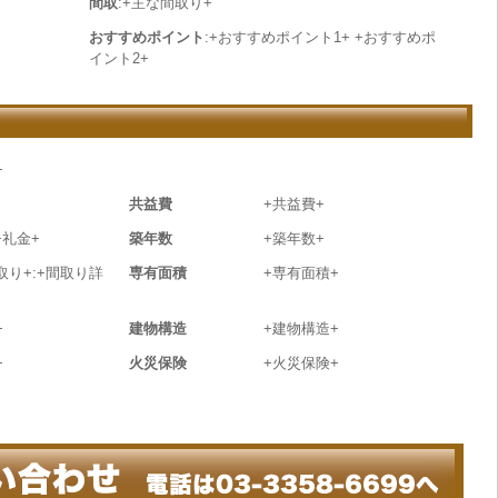
間取
:+主な間取り+
おすすめポイント
:+おすすめポイント1+ +おすすめポ
イント2+
+
共益費
+共益費+
+礼金+
築年数
+築年数+
取り+:+間取り詳
専有面積
+専有面積+
+
建物構造
+建物構造+
+
火災保険
+火災保険+