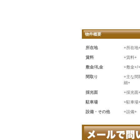
物件概要
所在地
+所在地
賃料
+賃料+
敷金/礼金
+敷金+/
間取り
+主な間
細+
採光面
+採光面
駐車場
+駐車場
設備・その他
+設備+