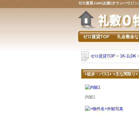
ゼロ賃貸.comは(株)タウンハウ
ゼロ賃貸TOP
礼金敷金な
ゼロ賃貸TOP
>
1K-1LDK
+徒歩・バス1+ +主な間取り+
内観1