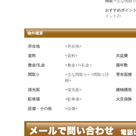
間取
:+主な間取り
おすすめポイン
イント2+
物件概要
所在地
+所在地+
賃料
+賃料+
共益費
敷金/礼金
+敷金+/+礼金+
築年数
間取り
+主な間取り+:+間取り詳
専有面積
細+
採光面
+採光面+
建物構造
駐車場
+駐車場+
火災保険
設備・その他
+設備+