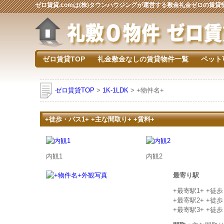
ゼロ賃貸.comは(株)タウンハウジングが運営する敷金礼金ゼロの賃
ゼロ賃貸TOP
礼金敷金なしの賃貸物件一覧
ペット
ゼロ賃貸TOP
>
1K-1LDK
> +物件名+
+徒歩・バス1+ +主な間取り+ +賃料+
内観1
内観2
最寄り駅
+最寄駅1+ +徒
+最寄駅2+ +徒
+最寄駅3+ +徒