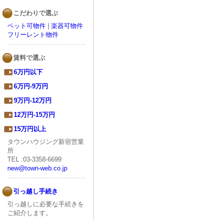
こだわりで選ぶ
ペット可物件
|
楽器可物件
フリーレント物件
賃料で選ぶ
6万円以下
6万円-9万円
9万円-12万円
12万円-15万円
15万円以上
タウンハウジング新宿営業
所
TEL :03-3358-6699
new@town-web.co.jp
引っ越し手続き
引っ越しに必要な手続きを
ご紹介します。