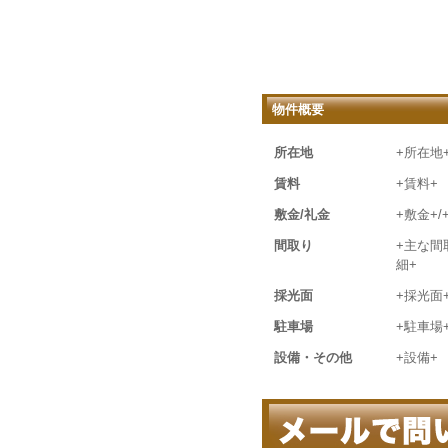
物件概要
所在地
+所在地
賃料
+賃料+
敷金/礼金
+敷金+/
間取り
+主な間
細+
採光面
+採光面
駐車場
+駐車場
設備・その他
+設備+