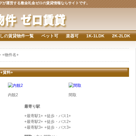
ジングが運営する敷金礼金ゼロの賃貸情報ならサイトです。
しの賃貸物件一覧
ペット可
楽器可
1K-1LDK
2K-2LDK
> +物件名+
 +賃料+
内観2
間取
最寄り駅
+最寄駅1+ +徒歩・バス1+
+最寄駅2+ +徒歩・バス2+
+最寄駅3+ +徒歩・バス3+