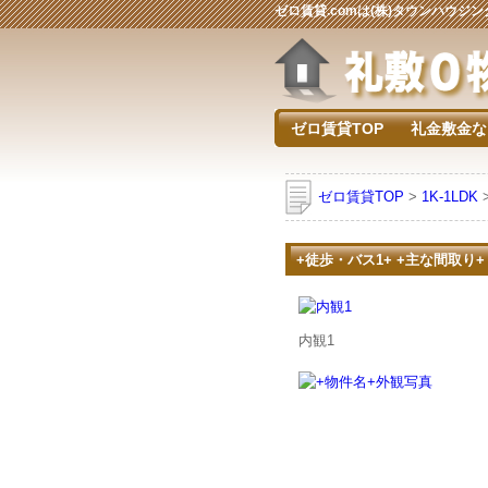
ゼロ賃貸.comは(株)タウンハウ
ゼロ賃貸TOP
礼金敷金な
ゼロ賃貸TOP
>
1K-1LDK
+徒歩・バス1+ +主な間取り+
内観1