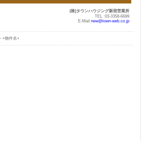
(株)タウンハウジング新宿営業所
TEL :03-3358-6699
E-Mail:
new@town-web.co.jp
> +物件名+