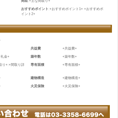
間取
:+主な間取り+
おすすめポイント
:+おすすめポイント1+ +おすすめポ
イント2+
+
共益費
+共益費+
+礼金+
築年数
+築年数+
取り+:+間取り詳
専有面積
+専有面積+
+
建物構造
+建物構造+
+
火災保険
+火災保険+