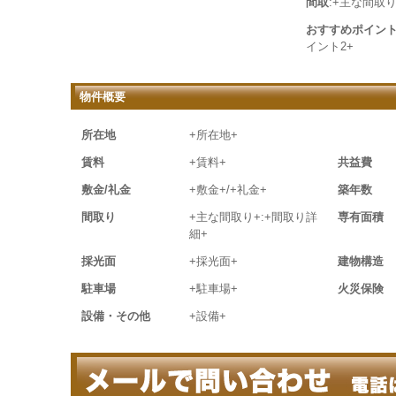
間取
:+主な間取り
おすすめポイン
イント2+
物件概要
所在地
+所在地+
賃料
+賃料+
共益費
敷金/礼金
+敷金+/+礼金+
築年数
間取り
+主な間取り+:+間取り詳
専有面積
細+
採光面
+採光面+
建物構造
駐車場
+駐車場+
火災保険
設備・その他
+設備+