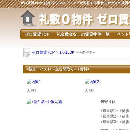
ゼロ賃貸.comは(株)タウンハウジングが運営する敷金礼金ゼロの賃
ゼロ賃貸TOP
礼金敷金なしの賃貸物件一覧
ペット
ゼロ賃貸TOP
>
1K-1LDK
> +物件名+
+徒歩・バス1+ +主な間取り+ +賃料+
内観1
内観2
最寄り駅
+最寄駅1+ +徒
+最寄駅2+ +徒
+最寄駅3+ +徒